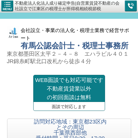
不動産法人化法人成り確定申告|自営業賃貸不動産の会
社設立で江東区の税理士が所得税相続税節税
MENU
会社設立・事業の法人化・税理士業務で経営サポ
ート
有馬公認会計士・税理士事務所
東京都墨田区太平２－４－８ エハラビル４０１
JR錦糸町駅北口改札から徒歩４分
WEB面談でも対応可能です
不動産賃貸業以外
の初回面談は無料
面談で対応します
訪問対応地域：東京都23区内
とその周辺
千葉県西部他