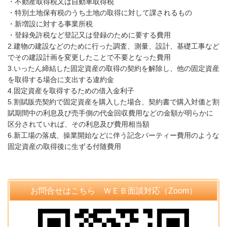
・不動産取得税又は自動車取得税
・特別土地保有税のうち土地の取得に対して課されるもの
・新増設に対する事業所税
・登録免許税など登記又は登録のために要する費用
2.建物の建設などのために行った調査、測量、設計、基礎工事など
でその建設計画を変更したことで不要となった費用
3.いったん締結した固定資産の取得の契約を解除し、他の固定資産
を取得する場合に支出する違約金
4.固定資産を取得するための借入金利子
5.割賦販売契約で固定資産を購入した場合、契約書で購入対価と割
賦期間中の利息及び売手側の代金回収費用などの金額が明らかに
区分されていれば、その利息及び費用相当額
6.新工場の落成、操業開始などに伴う記念パーティー費用のような
固定資産の取得後に生ずる付随費用
お問合せはこちら ＷＥＢ面談対応（Zoom）