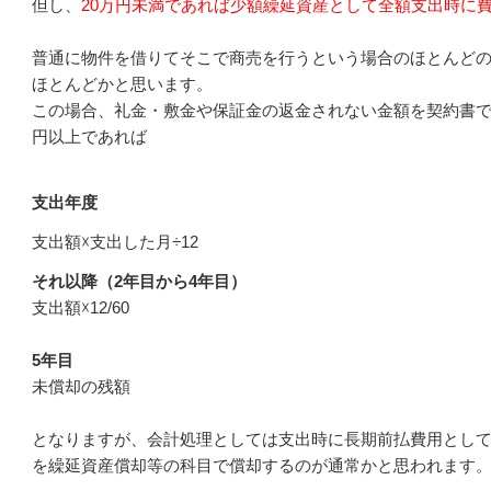
但し、
20万円未満であれば少額繰延資産として全額支出時に
普通に物件を借りてそこで商売を行うという場合のほとんどの
ほとんどかと思います。
この場合、礼金・敷金や保証金の返金されない金額を契約書で
円以上であれば
支出年度
支出額☓支出した月÷12
それ以降（2年目から4年目）
支出額☓12/60
5年目
未償却の残額
となりますが、会計処理としては支出時に長期前払費用とし
を繰延資産償却等の科目で償却するのが通常かと思われます