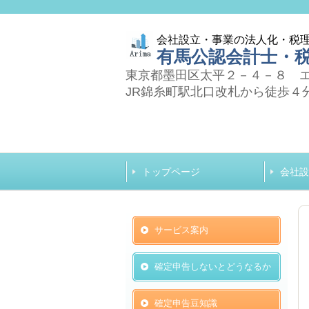
会社設立・事業の法人化・税
有馬公認会計士・
東京都墨田区太平２－４－８ 
JR錦糸町駅北口改札から徒歩４
トップページ
会社設
サービス案内
確定申告しないとどうなるか
確定申告豆知識