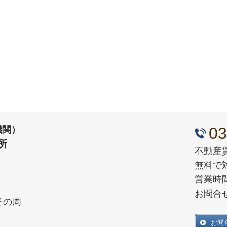
03
機関）
所
不動産
無料で
営業時間
お問合
その周
お問