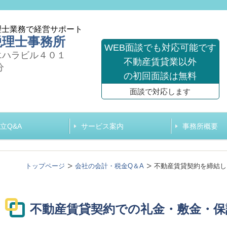
理士業務で経営サポート
税理士事務所
WEB面談でも対応可能です
エハラビル４０１
不動産賃貸業以外
分
の初回面談は無料
面談で対応します
立Q&A
サービス案内
事務所概要
トップページ
会社の会計・税金Q＆A
不動産賃貸契約を締結し
不動産賃貸契約での礼金・敷金・保